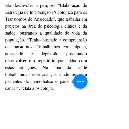
Ela desenvolve a pesquisa “Elaboração de 
Estratégia de Intervenção Psicológica para os 
Transtornos de Ansiedade”, que trabalha em 
projetos na área de psicologia clínica e da 
saúde, buscando a qualidade de vida da 
população. “Tenho buscado a compreensão 
de transtornos. Trabalhamos com bipolar, 
ansiedade e depressão procurando 
desenvolver um repertório para lidar com 
estas situações. Na área da saúde 
trabalhamos desde crianças a adultos, com 
pacientes de hemodiálise e pacientes com 
câncer”, relata a psicóloga.
Rita destaca que o estudo envolve também os 
cuidadores destes pacientes. “As pessoas que 
acompanham os familiares doentes crônicos 
têm uma rotina bem desgastante e eles 