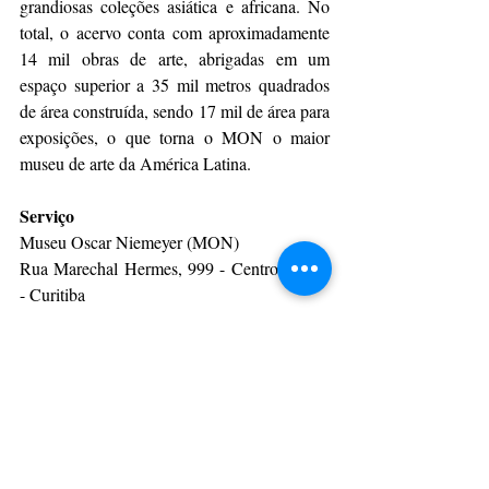
grandiosas coleções asiática e africana. No 
total, o acervo conta com aproximadamente 
14 mil obras de arte, abrigadas em um 
espaço superior a 35 mil metros quadrados 
de área construída, sendo 17 mil de área para 
exposições, o que torna o MON o maior 
museu de arte da América Latina.
Serviço
Museu Oscar Niemeyer (MON)
Rua Marechal Hermes, 999 - Centro Cívico 
- Curitiba
www.museuoscarniemeyer.org.br
Por AEN
CulturAção
Paraná
Exposição
MON
Museu Oscar Niemeyer
PRINCIPAIS
PARANÁ