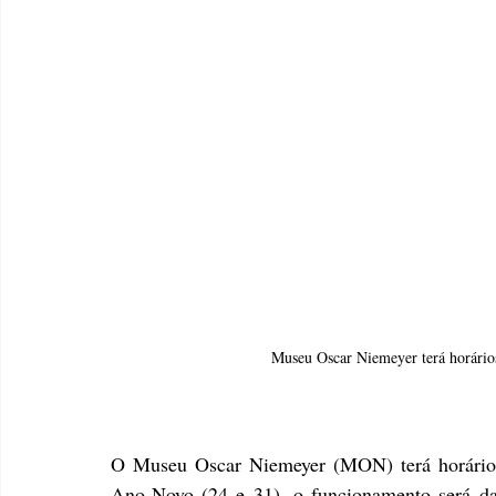
Museu Oscar Niemeyer terá horários 
O Museu Oscar Niemeyer (MON) terá horários e
Ano-Novo (24 e 31), o funcionamento será da