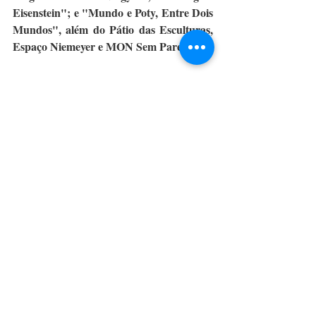
Eisenstein"; e "Mundo e Poty, Entre Dois 
Mundos", além do Pátio das Esculturas, 
Espaço Niemeyer e MON Sem Paredes.
Por AEN
CulturAção
Paraná
MON
Museu
Museu Oscar Niemeyer
PRINCIPAIS
PARANÁ
MUSEU
Posts recentes
Ver tudo