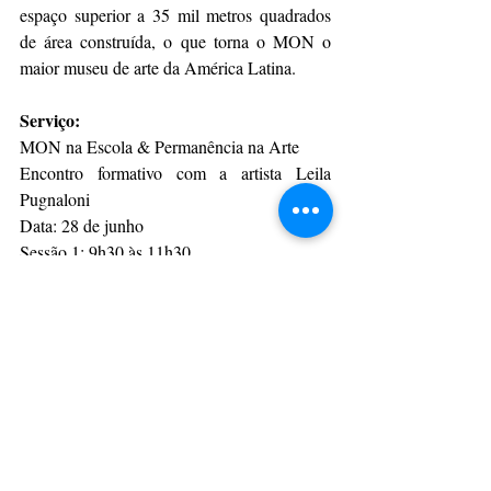
espaço superior a 35 mil metros quadrados 
de área construída, o que torna o MON o 
maior museu de arte da América Latina.
Serviço:
MON na Escola & Permanência na Arte
Encontro formativo com a artista Leila 
Pugnaloni
Data: 28 de junho
Sessão 1: 9h30 às 11h30
Sessão 2: 14h às 16h
Espaço de Oficinas
Link para inscrição: 
bit.ly/MONnaEscolaProfessoresJunho
Rua Marechal Hermes, 999 - Centro Cívico 
- Curitiba
museuoscarniemeyer.org.br
Por AEN