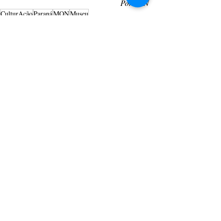
Por AEN
CulturAção
Paraná
MON
Museu
PRINCIPAIS
PARANÁ
CURIOSIDADES
Posts recentes
Ver tudo