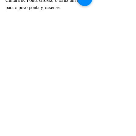
para o povo ponta-grossense.
Os fãs e admiradores de Maick podem 
esperar por um futuro brilhante para o cantor, 
cheio de novas conquistas e emoções. Com 
seu talento excepcional e dedicação 
inabalável à música, ele continuará 
encantando plateias e conquistando corações 
por onde passar.
Portanto, fiquem atentos às novidades de 
Maick e Rafaela, pois eles estão prontos para 
cativar ainda mais pessoas com sua música 
autêntica e envolvente. Este é apenas o início 
de uma carreira promissora que certamente 
deixará um legado duradouro na indústria 
musical.