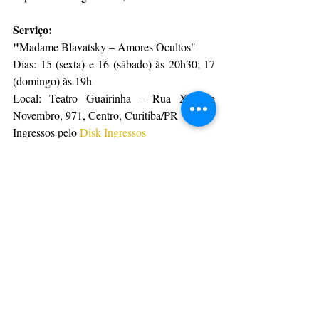
Serviço:
"
Madame Blavatsky – Amores Ocultos"
Dias: 15 (sexta) e 16 (sábado) às 20h30; 17 
(domingo) às 19h
Local: Teatro Guairinha – Rua XV de 
Novembro, 971, Centro, Curitiba/PR
Ingressos pelo 
Disk Ingressos
Por AEN
CulturAção
Paraná
Apresentação
Teatro
Teatro Guaíra
PRINCIPAIS
ARTES VISUAIS
PARANÁ
Posts recentes
Ver tudo