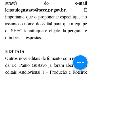
e-mail 
através do 
leipaulogustavo@seec.pr.gov.br
. É 
importante que o proponente especifique no 
assunto o nome do edital para que a equipe 
da SEEC identifique o objeto da pergunta e 
otimize as respostas. 
EDITAIS
Outros nove editais de fomento com recursos 
da Lei Paulo Gustavo já foram abertos. Os 
editais Audiovisual 1 – Produção e Roteiro; 
Audiovisual 3 – Capacitação, Pesquisa, 
Memória e Difusão e Paraná Festivais 
tiveram inscrições prorrogadas até 27 de 
outubro (próxima sexta) e os editais 
Audiovisual 2 – Apoio à Manutenção de 
Salas de Cinema; Audiovisual 4 – 
Licenciamento e Distribuição; Povos e 
Comunidades Tradicionais (Profice – 