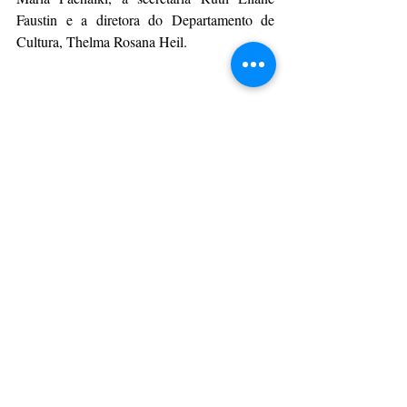
Faustin e a diretora do Departamento de 
Cultura, Thelma Rosana Heil.
A Secretaria de Educação e Cultura e a 
Comunidade Ucraniana realizaram no último 
sábado (11) no Clube Reservense a junção do 
tradicional Luau na Praça e a 1ª Noite Ucraniana. 
Foto: Divulgação
Da Assessoria