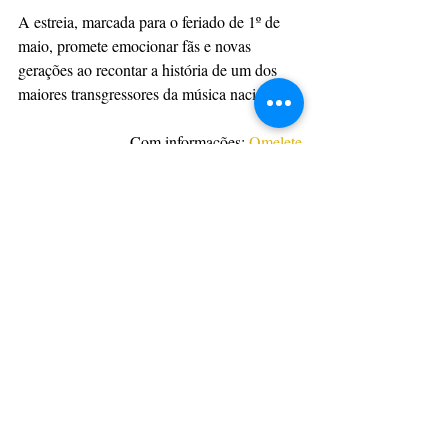
A estreia, marcada para o feriado de 1º de 
maio, promete emocionar fãs e novas 
gerações ao recontar a história de um dos 
maiores transgressores da música nacional.
Com informações: 
Omelete
Cinema
Cinema Nacional
Ney Matrogrosso
Homem Com H
CULTURAÇÃO
PRINCIPAIS
CINEMA
Posts recentes
Ver tudo