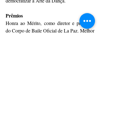
democratizar a Arte da Dança.
Prêmios
Honra ao Mérito, como diretor e professor 
do Corpo de Baile Oficial de La Paz. Melhor 
profissional do ano, pelo International 
American Press de Jornalismo. 'Amigo 
Especial da Dança', da Fundação Cultural de 
Joinville e Cidadão honorário de Telêmaco 
Borba em 2001.
Da Assessoria
CulturAção
Campos Gerais
Exposição
Telêmaco Borba
CAMPOS GERAIS
EXPOSIÇÃO