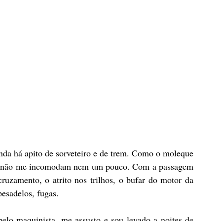
nda há apito de sorveteiro e de trem. Como o moleque 
lvos não me incomodam nem um pouco. Com a passagem 
ruzamento, o atrito nos trilhos, o bufar do motor da 
esadelos, fugas.
lo maquinista, me assusto e sou levado a noites de 