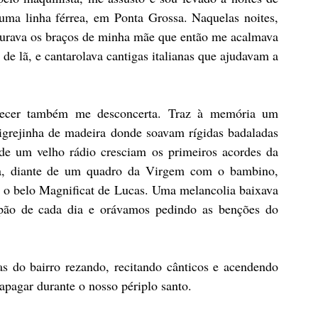
uma linha férrea, em Ponta Grossa. Naquelas noites, 
curava os braços de minha mãe que então me acalmava 
 lã, e cantarolava cantigas italianas que ajudavam a 
decer também me desconcerta. Traz à memória um 
igrejinha de madeira donde soavam rígidas badaladas 
e um velho rádio cresciam os primeiros acordes da 
a, diante de um quadro da Virgem com o bambino, 
r o belo Magnificat de Lucas. Uma melancolia baixava 
pão de cada dia e orávamos pedindo as benções do 
s do bairro rezando, recitando cânticos e acendendo 
 apagar durante o nosso périplo santo.