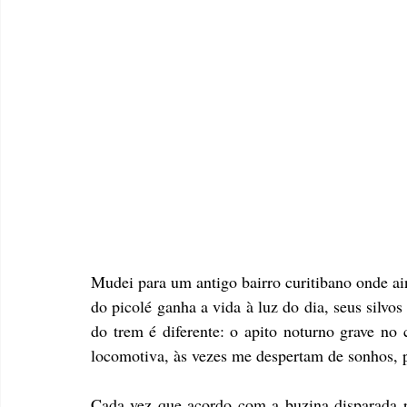
Mudei para um antigo bairro curitibano onde ai
do picolé ganha a vida à luz do dia, seus si
do trem é diferente: o apito noturno grave no c
locomotiva, às vezes me despertam de sonhos, p
Cada vez que acordo com a buzina disparada pe