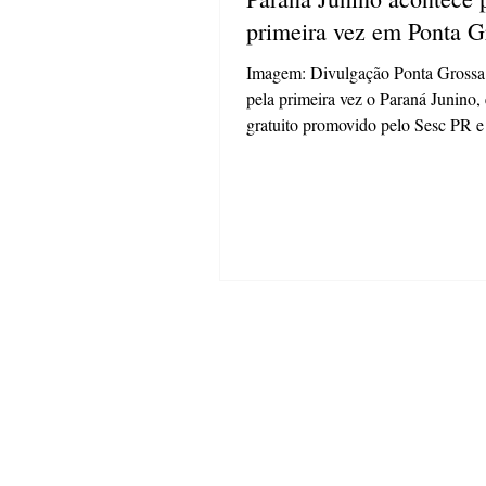
primeira vez em Ponta G
Imagem: Divulgação Ponta Grossa
pela primeira vez o Paraná Junino,
gratuito promovido pelo Sesc PR 
que acontece neste sábado (06), no
Estação Saudade. O evento começa
horas e vai até às 21 horas e reúne 
culturais, apresentações artísticas 
típicas de festa junina. A programação conta
com o show do cantor João Triska 
Tchê Garotos, que é conhecida na
por faixas musicais que fizeram su
novelas,