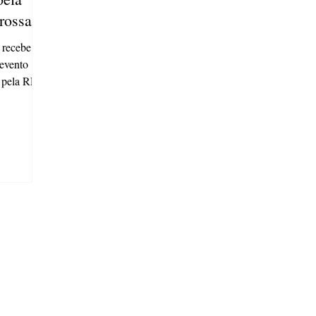
rossa
 recebe
 evento
e pela RPC,
 Sesc
 às 15
atrações
e comidas
e da banca
cionalmente
cesso em