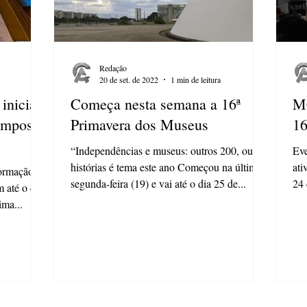
Redação
20 de set. de 2022
1 min de leitura
inicia
Começa nesta semana a 16ª
MC
ampos
Primavera dos Museus
16
“Independências e museus: outros 200, outras
Eve
histórias é tema este ano Começou na última
ati
formação e
segunda-feira (19) e vai até o dia 25 de...
24 
m até o dia
ima...