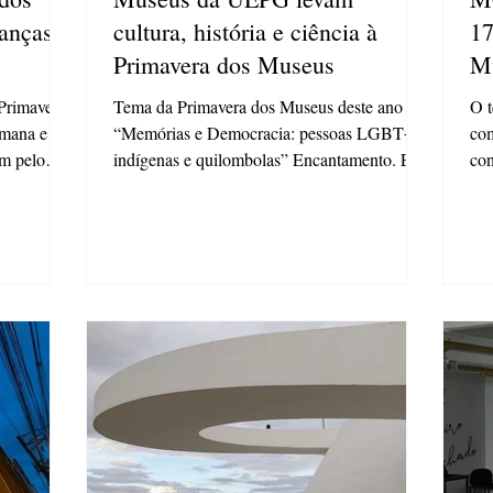
anças
cultura, história e ciência à
17
Primavera dos Museus
M
Tema da Primavera dos Museus deste ano foi:
O t
“Memórias e Democracia: pessoas LGBT+,
com
m pelo
indígenas e quilombolas” Encantamento. Em
con
cada...
que