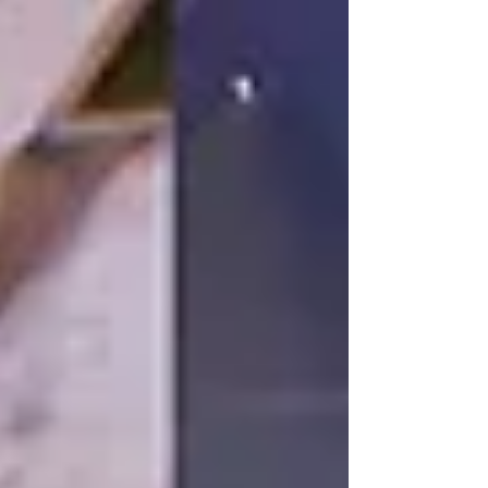
suas apresentações vibrantes e participativas, que
unem adultos e crianças em um clima de
celebração e diversão. No repertório, além das
músicas autorais, o grupo convida o público a
cantar junto trechos de grandes clássicos do rock .
L