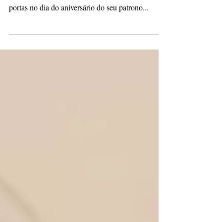
Museu de Tibagi completa 36 anos
Inaugurado dia 03 de abril de 1987, o Museu
Histórico Des. Edmundo Mercer Júnior abriu suas
portas no dia do aniversário do seu patrono...