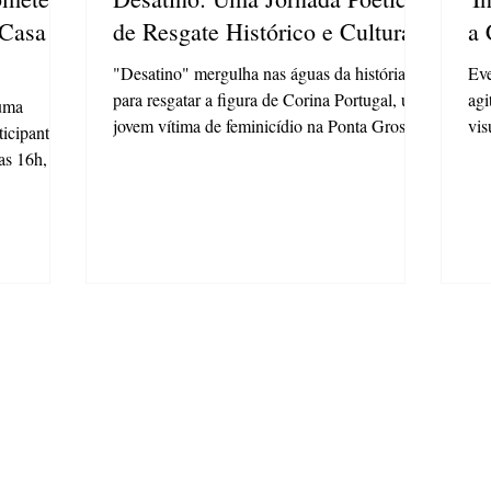
 Casa
de Resgate Histórico e Cultural
a 
"Desatino" mergulha nas águas da história
Eve
para resgatar a figura de Corina Portugal, uma
agi
 uma
jovem vítima de feminicídio na Ponta Grossa
vis
ticipantes
do...
as 16h, a