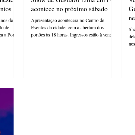
ntos
acontece no próximo sábado
Gu
ne
anos de
Apresentação acontecerá no Centro de
ulo de
Eventos da cidade, com a abertura dos
Sho
a a Ponta
portões às 18 horas. Ingressos estão à venda e
del
ainda estão...
nes
par