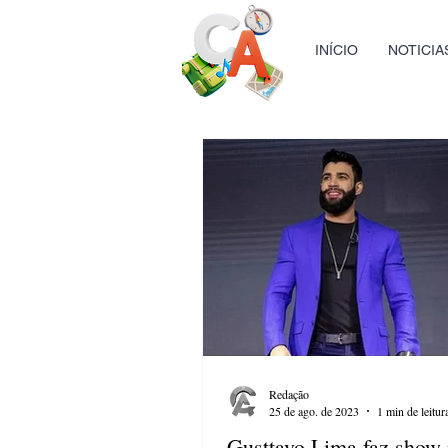
INÍCIO
NOTICIA
Redação
25 de ago. de 2023
1 min de leitur
Gusttavo Lima faz show 