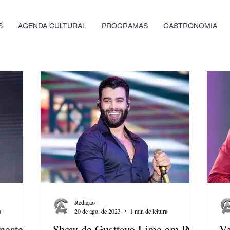
S
AGENDA CULTURAL
PROGRAMAS
GASTRONOMIA
Redação
a
20 de ago. de 2023
1 min de leitura
neste
Show de Gusttavo Lima em PG
Ve