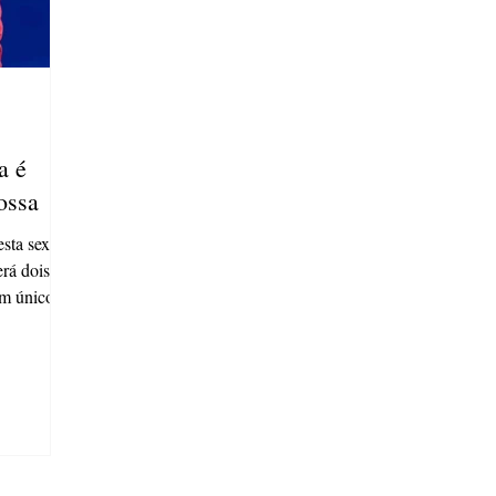
a é
ossa
sta sexta-
erá dois
m único...