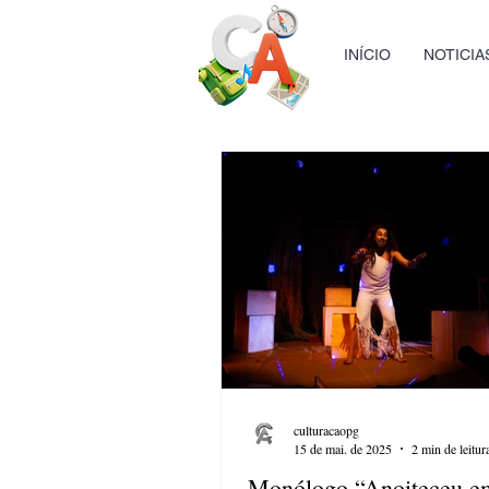
INÍCIO
NOTICIA
culturacaopg
15 de mai. de 2025
2 min de leitur
Monólogo “Anoiteceu 