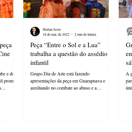
Hurlan Jesus
18 de mai. de 2022
2 min de leitura
 peça
Peça “Entre o Sol e a Lua”
Gr
Cine
trabalha a questão do assédio
en
infantil
sá
mbe e do
Grupo Dia de Arte está fazendo
A p
til promete
apresentações da peça em Guarapuava e
par
a
auxiliando no combate ao abuso e a
int
exploração sexual Neste dia 18 de...
Art