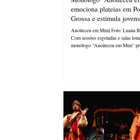
emociona plateias em Po
Grossa e estimula jovens
refletirem sobre arte e ex
Anoiteceu em Mim| Foto: Luana B
Com sessões esgotadas e salas lota
monólogo “Anoiteceu em Mim” provocou
fortes reações do...