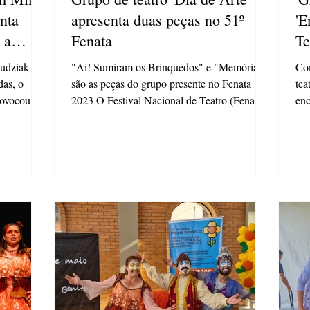
nta
apresenta duas peças no 51º
'E
 a
Fenata
Te
istência
udziak
"Ai! Sumiram os Brinquedos" e "Memórias"
Com
das, o
são as peças do grupo presente no Fenata
tea
2023 O Festival Nacional de Teatro (Fenata)
enc
de 2023,...
dra