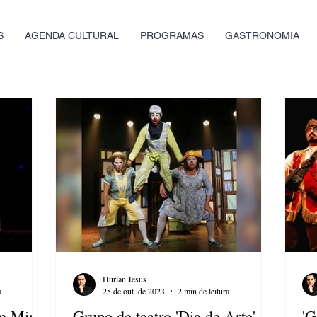
S
AGENDA CULTURAL
PROGRAMAS
GASTRONOMIA
Hurlan Jesus
a
25 de out. de 2023
2 min de leitura
em Mim”
Grupo de teatro 'Dia de Arte'
'G