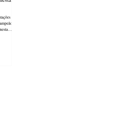
ntações de
campeão de
nesta