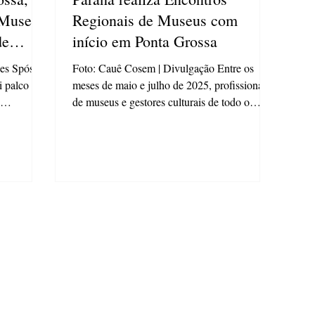
 Museus
Regionais de Museus com
de
início em Ponta Grossa
Paraná
es Spósito,
Foto: Cauê Cosem | Divulgação Entre os
i palco na
meses de maio e julho de 2025, profissionais
de museus e gestores culturais de todo o
Paraná...