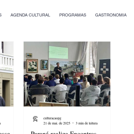
S
AGENDA CULTURAL
PROGRAMAS
GASTRONOMIA
culturacaopg
a
21 de mai. de 2025
3 min de leitura
ossa,
Paraná realiza Encontros