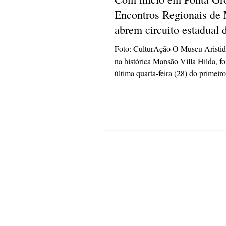
Encontros Regionais de
abrem circuito estadual 
escuta e articulação no 
Foto: CulturAção O Museu Aristid
na histórica Mansão Villa Hilda, fo
última quarta-feira (28) do primeiro
Encontro...