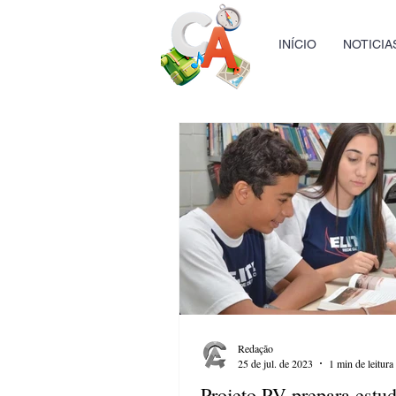
INÍCIO
NOTICIA
Redação
25 de jul. de 2023
1 min de leitura
Projeto PV prepara estu