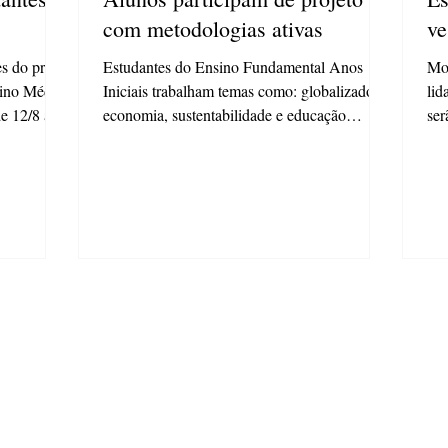
com metodologias ativas
ve
es do pré-
Estudantes do Ensino Fundamental Anos
Mot
nsino Médio
Iniciais trabalham temas como: globalizados,
lid
e 12/8 a...
economia, sustentabilidade e educação
ser
financeira As...
Ens