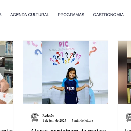
S
AGENDA CULTURAL
PROGRAMAS
GASTRONOMIA
Redação
1 de jun. de 2023
3 min de leitura
dantes
Alunos participam de projeto
Es