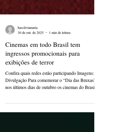
hassliviamaria
30 de out. de 2025
1 min de leitura
Cinemas em todo Brasil tem
ingressos promocionais para
exibições de terror
Confira quais redes estão participando Imagens:
Divulgação Para comemorar o “Dia das Bruxas”,
nos últimos dias de outubro os cinemas do Brasil
oferecem promoções para quem gosta do terror nas
telonas. Sessões de clássicos, filmes inéditos com
valor promocional e sessões temáticas são algumas
das novidades preparadas para esse final de mês.