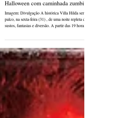
Villa Hilda promove segunda
edição de evento especial de
Halloween com caminhada zumbi
Imagem: Divulgação A histórica Villa Hilda será
palco, na sexta-feira (31) , de uma noite repleta de
sustos, fantasias e diversão. A partir das 19 horas ,
acontece o II Halloween na Villa Hilda , evento
que promete movimentar o público com a
tradicional “Zombie Walk” , uma caminhada
temática de zumbis que parte da Praça Barão de
Guaraúna e segue até a Mansão Villa Hilda , onde
a programação continua até 22h30 . Aberto ao
público e com classificação indicativa de 10 anos ,
o