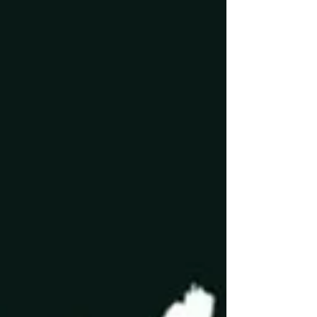
Em Ponta Grossa, as promoções chegam através
do CINEARAÚJO que, nos dias 30 e 31 de
outubro, vendem ingressos por apenas R$13 para
os film