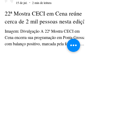
isabelepmachado
15 de jul.
2 min de leitura
22ª Mostra CECI em Cena reúne
cerca de 2 mil pessoas nesta edição
Imagem: Divulgação A 22ª Mostra CECI em
Cena encerra sua programação em Ponta Grossa
com balanço positivo, marcada pela formação
artística, participação da comunidade, presença de
grupos convidados e ações de acessibilidade
cultural. Realizado pelo Centro de Estudos
Cênicos Integrado (CECI), o evento aconteceu
entre os dias 21 de junho e 11 de julho, com
atividades gratuitas no Teatro CECI, escolas e
instituições. Ao todo, a edição reuniu 23
atividades, entre apresentações