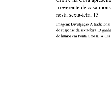
irreverente de casa mons
nesta sexta-feira 13
Imagem: Divulgação A tradicional
de suspense da sexta-feira 13 ganh
de humor em Ponta Grossa. A Cia
Cova apresenta, nesta sexta-feira (1
espetáculo “A Casa Monstro – Como Você
Nunca Viu” , uma sátira teatral qu
terror, comédia e referências a clás
franquias do cinema. Sob direção 
Leonardo Lopes, a montagem apo
abordagem irreverente para parodia
universo dos filmes de terror. A pr
brincar com os clichês do g