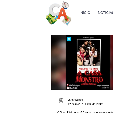
INÍCIO
NOTICIA
culturacaopg
12 de mar.
1 min de leitura
Cia Pé na Cova apresenta