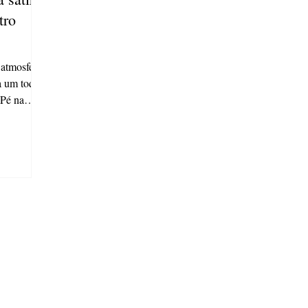
tro
 atmosfera
a um toque
 Pé na
3), o
e mistura
sicas
de
sta em uma
r o
oposta é