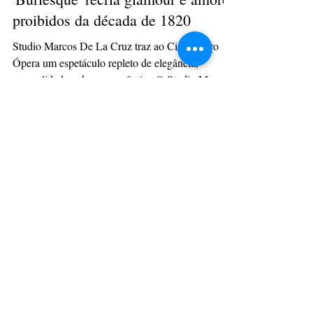
Hurlan Jesus
29 de ago. de 2023
2 min de leitura
'Burlesque' recria glamour e amores
proibidos da década de 1820
Studio Marcos De La Cruz traz ao Cine Teatro
Ópera um espetáculo repleto de elegância,
sensualidade e drama romântico O Studio Marcos
De...