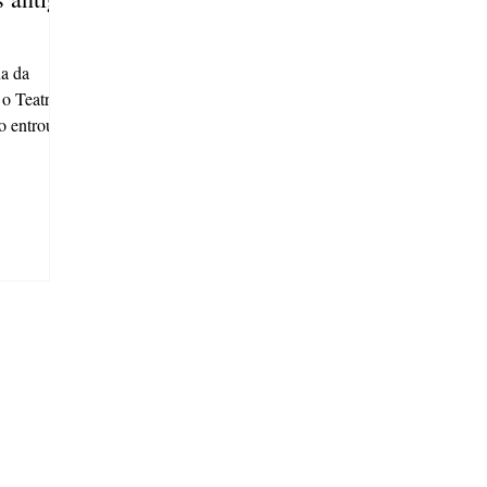
na da
 o Teatro
o entrou