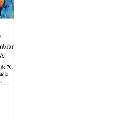
a
mbrar
BA
 de 70,
tudio
sa