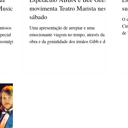
Musical
movimenta Teatro Marista neste
s
sábado
O e
Cin
entosos
Uma apresentação de arrepiar e uma
de 
special
emocionante viagem no tempo, através da
ben
nostalgia
obra e da genialidade dos irmãos Gibb e do
grupo Abba...