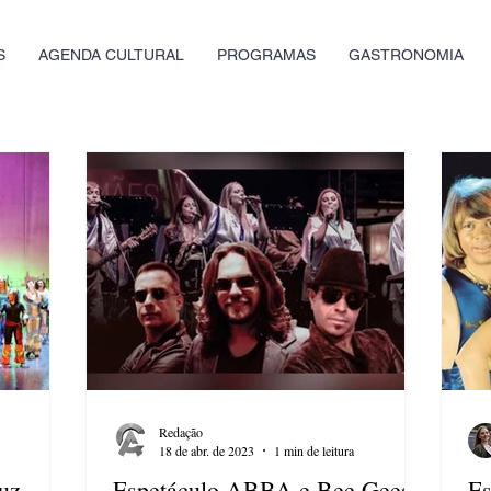
S
AGENDA CULTURAL
PROGRAMAS
GASTRONOMIA
Redação
18 de abr. de 2023
1 min de leitura
uz
Espetáculo ABBA e Bee Gees
Es