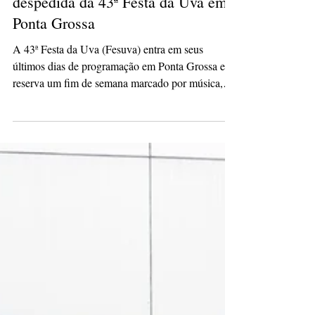
comandam o fim de semana de
despedida da 43ª Festa da Uva em
Ponta Grossa
A 43ª Festa da Uva (Fesuva) entra em seus
últimos dias de programação em Ponta Grossa e
reserva um fim de semana marcado por música,
cultura e valorização das tradições locais. O
encerramento do evento promete atrair o público
com apresentações que transitam entre a música
gaúcha e o sertanejo, reunindo nomes como o
grupo Gaitaço e a dupla Gian & Giovani. Neste
sábado, 31 de janeiro, o Centro de Eventos de
Ponta Grossa abre os portões a partir das 10h,
dando início a mais um