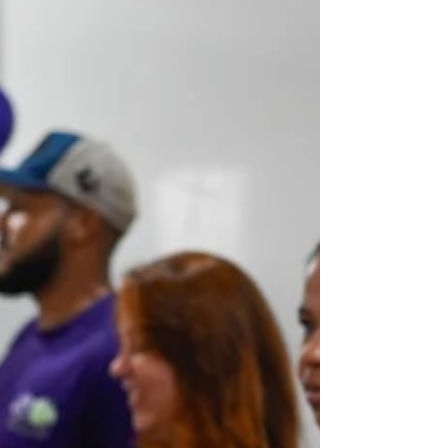
Prefeitura de Ponta Grossa anunciou a
disponibilização de uma linha especial de ônibus
para atender os visitantes da Fesuva 2026 . A
iniciativa, coordenada pelo Departamento de
Transportes da Secretaria Municipal de
Infraestrutura, busca facilitar o deslocamento da
população até o Centro de Eventos , ampliando o
acesso ao evento e incentivando a participação
como opção de lazer para mor