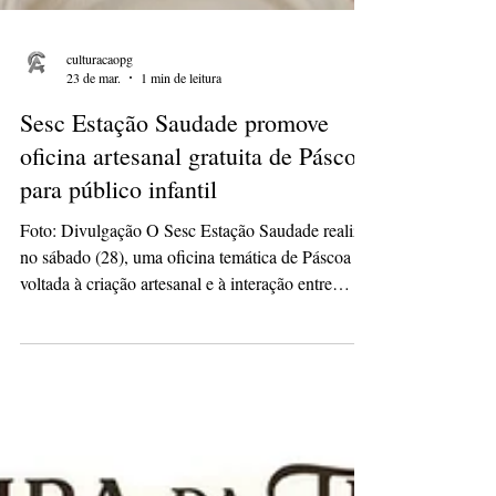
culturacaopg
23 de mar.
1 min de leitura
Sesc Estação Saudade promove
oficina artesanal gratuita de Páscoa
para público infantil
Foto: Divulgação O Sesc Estação Saudade realiza,
no sábado (28), uma oficina temática de Páscoa
voltada à criação artesanal e à interação entre
crianças e familiares. A atividade acontece das 9h
às 10h e é gratuita, oferecendo uma proposta
lúdica que une criatividade e celebração da data.
Durante o encontro, os participantes irão
confeccionar um coelhinho de Páscoa artesanal,
além de produzir suas próprias orelhinhas de