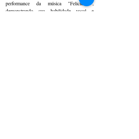
performance da música "Felicidade", 
demonstrando sua habilidade vocal e 
presença de palco.
O Festival Universitário da Canção (FUC) 
2023 foi uma celebração da música 
universitária e uma oportunidade para que 
jovens talentos mostrassem seu potencial 
artístico. Com apresentações memoráveis e 
uma competição acirrada, o evento deixou 
sua marca na história cultural de Ponta 
Grossa. Parabenizamos todos os 
participantes pelo seu talento e dedicação, e 
os vencedores pelo merecido 
reconhecimento. Que o FUC continue 
inspirando e revelando novos talentos 
musicais nos próximos anos.
Resumo da Premiação: