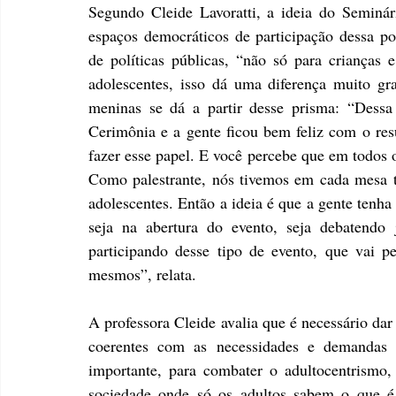
Segundo Cleide Lavoratti, a ideia do Seminári
espaços democráticos de participação dessa po
de políticas públicas, “não só para crianças 
adolescentes, isso dá uma diferença muito gr
meninas se dá a partir desse prisma: “Dessa
Cerimônia e a gente ficou bem feliz com o resu
fazer esse papel. E você percebe que em todos o
Como palestrante, nós tivemos em cada mesa t
adolescentes. Então a ideia é que a gente tenha
seja na abertura do evento, seja debatendo 
participando desse tipo de evento, que vai pen
mesmos”, relata.
A professora Cleide avalia que é necessário dar 
coerentes com as necessidades e demandas d
importante, para combater o adultocentrismo
sociedade onde só os adultos sabem o que é 