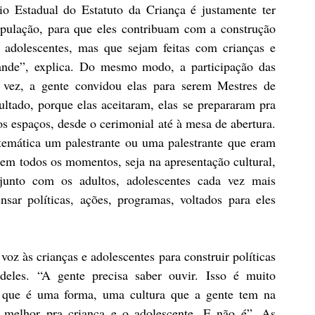
o Estadual do Estatuto da Criança é justamente ter 
pulação, para que eles contribuam com a construção 
e adolescentes, mas que sejam feitas com crianças e 
ande”, explica. Do mesmo modo, a participação das 
 vez, a gente convidou elas para serem Mestres de 
ltado, porque elas aceitaram, elas se prepararam pra 
s espaços, desde o cerimonial até à mesa de abertura. 
emática um palestrante ou uma palestrante que eram 
 em todos os momentos, seja na apresentação cultural, 
junto com os adultos, adolescentes cada vez mais 
sar políticas, ações, programas, voltados para eles 
voz às crianças e adolescentes para construir políticas 
eles. “A gente precisa saber ouvir. Isso é muito 
, que é uma forma, uma cultura que a gente tem na 
melhor pra criança e o adolescente. E não é”. As 