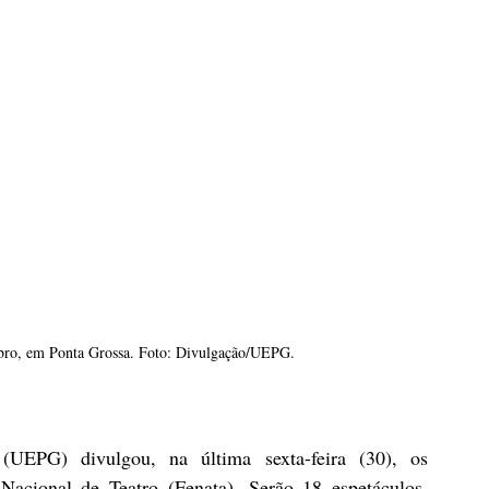
mbro, em Ponta Grossa. Foto: Divulgação/UEPG.
UEPG) divulgou, na última sexta-feira (30), os 
Nacional de Teatro (Fenata). Serão 18 espetáculos, 