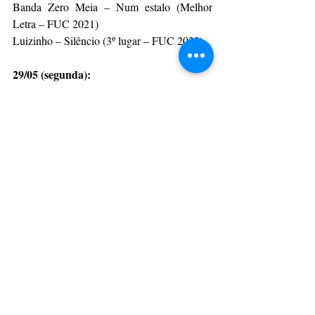
Banda Zero Meia – Num estalo (Melhor 
Letra – FUC 2021)
Luizinho – Silêncio (3º lugar – FUC 2022)
29/05 (segunda):
Guilherme Santos – Plantar e colher (FUC 
2021)
Camilo Fink e os Rivos – Ladeiras da minha 
cabeça (FUC 2022)
30/05 (terça):
Babim – O último dia da Terra (FUC 2021)
Matheus Vaz – Longe (FUC 2022)
31/05 (quarta):
Vicco – Terra à vista (FUC 2022)
Zero Meia & Swolom – Luz dos nossos 
(Melhor Letra – FUC 2022)