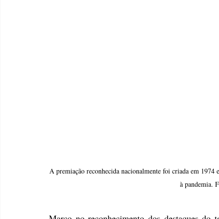
A premiação reconhecida nacionalmente foi criada em 1974 e,
à pandemia. F
Marco no reconhecimento dos destaques do te