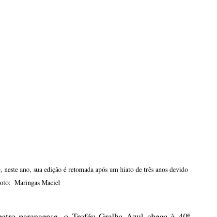
 neste ano, sua edição é retomada após um hiato de três anos devido 
oto:  Maringas Maciel
atro paranaense, o Troféu Gralha Azul chega à 40ª 