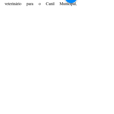
veterinário para o Canil Municipal, 
campanha gratuita de vacinação para cães e 
gatos de rua, além de mutirão de castração.
Da Assessoria
CulturAção
Campos Gerais
Castro
Vereadores
Centro Histórico de Castro
Tombamento
PRINCIPAIS
POLÍTICA
PATRIMÔNIO
Posts recentes
Ver tudo