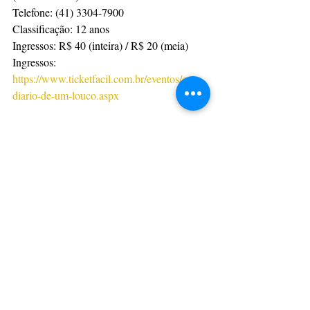
Telefone: (41) 3304-7900
Classificação: 12 anos
Ingressos: R$ 40 (inteira) / R$ 20 (meia)
Ingressos: 
https://www.ticketfacil.com.br/eventos/cctg-
diario-de-um-louco.aspx
Por AEN
CulturAção
Paraná
Apresentação
Teatro
Teatro Guaíra
Diário de um Louco
PRINCIPAIS
PARANÁ
TEATRO
Posts recentes
Ver tudo