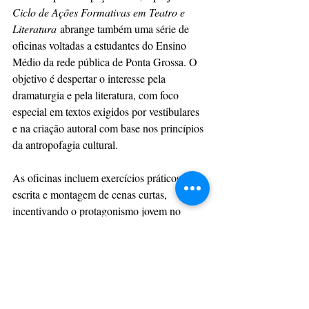
Ciclo de Ações Formativas em Teatro e 
Literatura
 abrange também uma série de 
oficinas voltadas a estudantes do Ensino 
Médio da rede pública de Ponta Grossa. O 
objetivo é despertar o interesse pela 
dramaturgia e pela literatura, com foco 
especial em textos exigidos por vestibulares 
e na criação autoral com base nos princípios 
da antropofagia cultural.
As oficinas incluem exercícios práticos de 
escrita e montagem de cenas curtas, 
incentivando o protagonismo jovem no 
campo das artes cênicas e literárias.
A iniciativa é uma realização do Grupo de 
Teatro Dia de Arte, com apoio da ABC 
Projetos Culturais. O projeto foi 