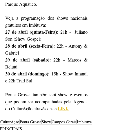
Parque Aquático.
Veja a programação dos shows nacionais 
gratuitos em Imbituva:
27 de abril (quinta-Feira): 
21h -  Juliano 
Son (Show Gospel)
28 de abril (sexta-Feira): 
22h - Antony & 
Gabriel
29 de abril (sábado): 
22h - Marcos & 
Belutti
30 de abril (domingo):
 15h - Show Infantil 
e 22h Trad Sul
Ponta Grossa também terá show e eventos 
que podem ser acompanhadas pela Agenda 
do CulturAção através deste 
LINK
CulturAção
Ponta Grossa
Show
Campos Gerais
Imbituva
PRINCIPAIS