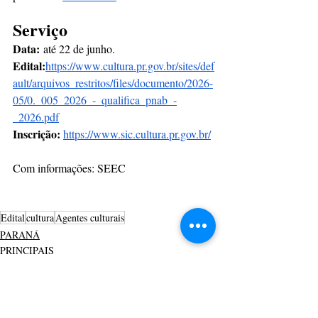
Serviço
Data:
 até 22 de junho.
Edital:
https://www.cultura.pr.gov.br/sites/def
ault/arquivos_restritos/files/documento/2026-
05/0._005_2026_-_qualifica_pnab_-
_2026.pdf
Inscrição: 
https://www.sic.cultura.pr.gov.br/
Com informações: SEEC
Edital
cultura
Agentes culturais
PARANÁ
PRINCIPAIS
CULTURAÇÃO