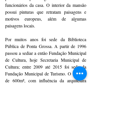
funcionários da casa. O interior da mansão 
possui pinturas que retratam paisagens e 
motivos europeus, além de algumas 
paisagens locais.
Por muitos anos foi sede da Biblioteca 
Pública de Ponta Grossa. A partir de 1996 
passou a sediar a então Fundação Municipal 
de Cultura, hoje Secretaria Municipal de 
Cultura; entre 2009 até 2015 foi sede da 
Fundação Municipal de Turismo. O casarão 
de 600m², com influência da arquitetura 
francesa neoclássica e art-nouveau foi 
tombado como Patrimônio Cultural do 
Paraná em 1990.
Da Assessoria
CulturAção
Ponta Grossa
Secretaria de Cultura de Ponta Grossa