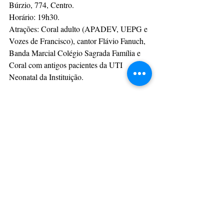
Búrzio, 774, Centro.
Horário: 19h30.
Atrações: Coral adulto (APADEV, UEPG e 
Vozes de Francisco), cantor Flávio Fanuch, 
Banda Marcial Colégio Sagrada Família e 
Coral com antigos pacientes da UTI 
Neonatal da Instituição.
Da Assessoria
CulturAção
Ponta Grossa
Apresentação
Natal
Cantata
PONTA GROSSA
PRINCIPAIS
APRESENTAÇÃO
Posts recentes
Ver tudo