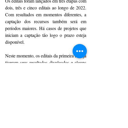
Os editais foram lançados em três etapas com 
dois, três e cinco editais ao longo de 2022. 
Com resultados em momentos diferentes, a 
captação dos recursos também será em 
períodos maiores. Há casos de projetos que 
iniciam a captação tão logo o prazo esteja 
disponível. 
Neste momento, os editais da primeira fase já 
tiveram seus resultados divulgados e alguns 
já estão na fase de captação de recursos junto 
às empresas pagadoras de ICMS. Os 
projetos aprovados nesta edição poderão 
captar recursos nos anos fiscais de 2023 e 
2024.
Sobre o programa 
O Programa Estadual de Fomento e 
Incentivo à Cultura do Paraná possibilita, por 