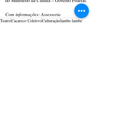
do Ministério da Cultura – Governo Federal. 
Com informações: Assessoria
Teatro
Cacareco Coletivo
Culturação
lambe-lambe
Motirõ
TEATRO
CULTURAÇÃO
PRINCIPAIS
Posts recentes
Ver tudo