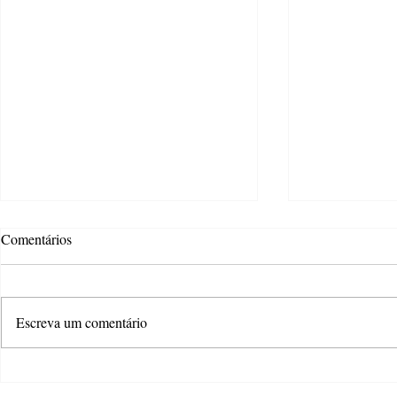
Comentários
Escreva um comentário
Atteliê Criativo oferece wokshop
Estão abertas