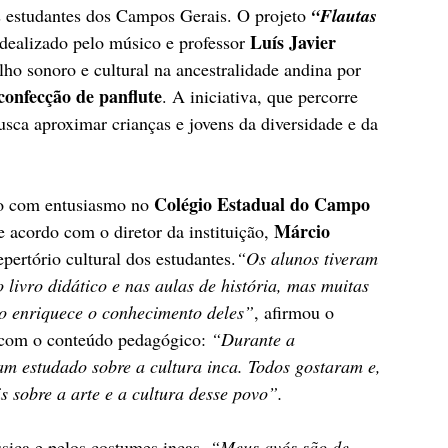
os estudantes dos Campos Gerais. O projeto 
“Flautas 
Luís Javier 
idealizado pelo músico e professor 
 sonoro e cultural na ancestralidade andina por 
 confecção de panflute
. A iniciativa, que percorre 
usca aproximar crianças e jovens da diversidade e da 
Colégio Estadual do Campo 
ido com entusiasmo no 
Márcio 
 acordo com o diretor da instituição, 
epertório cultural dos estudantes.
“Os alunos tiveram 
 livro didático e nas aulas de história, mas muitas 
sso enriquece o conhecimento deles”
, afirmou o 
a com o conteúdo pedagógico: 
“Durante a 
am estudado sobre a cultura inca. Todos gostaram e, 
s sobre a arte e a cultura desse povo”.
sica e pelos costumes incas. 
“Meus avós são de 