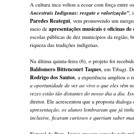
A cultura inca voltou a ecoar com força entre 
Ancestrais Indígenas: resgate e valorização”
, 
Paredes Reategui
, vem promovendo um mergulho
apresentações musicais e oficinas de
meio de 
escolas públicas de dez municípios da região, b
riqueza das tradições indígenas.
Na última quinta-feira (6), o projeto foi receb
Baldomero Bittencourt Taques
, em Tibagi. De
Rodrigo dos Santos
, a experiência ampliou o r
a oportunidade de ver ao vivo o que eles vêm no
vezes estão tão distantes do nosso dia a dia. I
diretor. Ele acrescentou que a proposta dialog
apresentação, os alunos lembraram que já tinh
inclusive, ficaram curiosos e queriam saber mai
Natural do Peru, Javier cresceu cercado pela mú