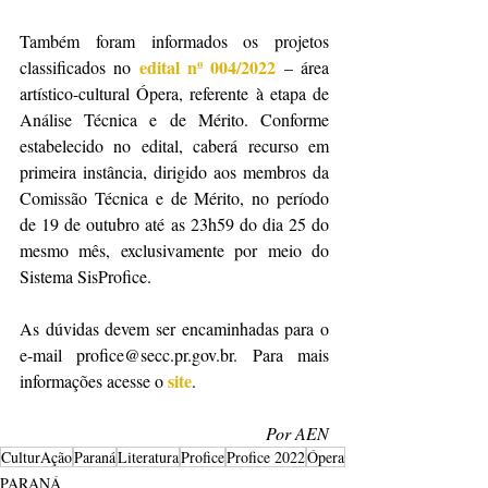
Também foram informados os projetos 
edital nº 004/2022
classificados no 
 – área 
artístico-cultural Ópera, referente à etapa de 
Análise Técnica e de Mérito. Conforme 
estabelecido no edital, caberá recurso em 
primeira instância, dirigido aos membros da 
Comissão Técnica e de Mérito, no período 
de 19 de outubro até as 23h59 do dia 25 do 
mesmo mês, exclusivamente por meio do 
Sistema SisProfice. 
As dúvidas devem ser encaminhadas para o 
e-mail profice@secc.pr.gov.br. Para mais 
site
informações acesse o 
.
Por AEN
CulturAção
Paraná
Literatura
Profice
Profice 2022
Ópera
PARANÁ