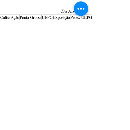
Da Assessoria
CulturAção
Ponta Grossa
UEPG
Exposição
Proex UEPG
Proex
PONTA GROSSA
PRINCIPAIS
UEPG
Posts recentes
Ver tudo