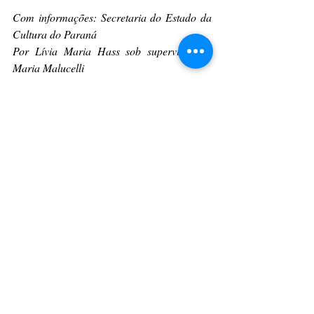
Com informações: Secretaria do Estado da 
Cultura do Paraná
Por Lívia Maria Hass sob supervisão de 
Maria Malucelli
Paraná
Cinema
Brasil
Filmes
Festival
CULTURAÇÃO
CAMPOS GERAIS
CINEMA
Posts recentes
Ver tudo