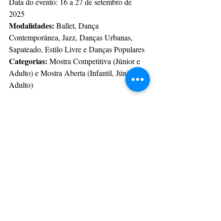
Data do evento: 16 a 27 de setembro de 
2025
Modalidades:
 Ballet, Dança 
Contemporânea, Jazz, Danças Urbanas, 
Sapateado, Estilo Livre e Danças Populares
Categorias:
 Mostra Competitiva (Júnior e 
Adulto) e Mostra Aberta (Infantil, Júnior e 
Adulto)
Com informações: PMPG
CulturAção
Ponta Grossa
Setembro em Dança
SETEMBRO EM DANÇA
CULTURAÇÃO
PRINCIPAIS